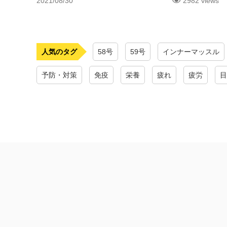
2021/08/30
2982 views
人気のタグ
58号
59号
インナーマッスル
予防・対策
免疫
栄養
疲れ
疲労
目