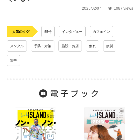
2025/02/07
1087 views
人気のタグ
55号
インタビュー
カフェイン
メンタル
予防・対策
施設・お店
疲れ
疲労
集中
電子ブック