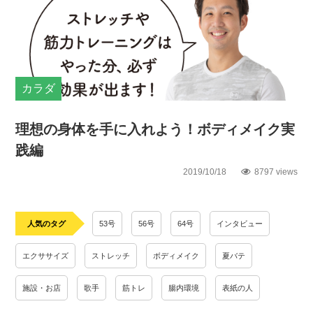
カラダ
理想の身体を手に入れよう！ボディメイク実
践編
2019/10/18
8797 views
人気のタグ
53号
56号
64号
インタビュー
エクササイズ
ストレッチ
ボディメイク
夏バテ
施設・お店
歌手
筋トレ
腸内環境
表紙の人