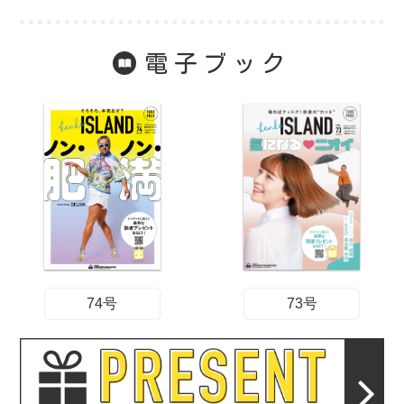
電子ブック
74号
73号