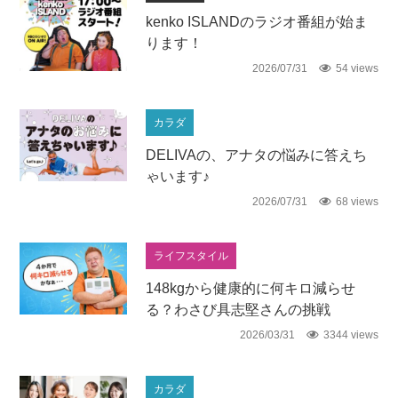
kenko ISLANDのラジオ番組が始ま
ります！
2026/07/31
54 views
カラダ
DELIVAの、アナタの悩みに答えち
ゃいます♪
2026/07/31
68 views
ライフスタイル
148kgから健康的に何キロ減らせ
る？わさび具志堅さんの挑戦
2026/03/31
3344 views
カラダ