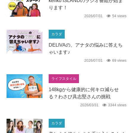
kenko ISLANDのラジオ番組が始ま
ります！
2026/07/31
54 views
カラダ
DELIVAの、アナタの悩みに答えち
ゃいます♪
2026/07/31
69 views
ライフスタイル
148kgから健康的に何キロ減らせ
る？わさび具志堅さんの挑戦
2026/03/31
3344 views
カラダ