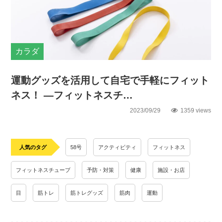
カラダ
運動グッズを活用して自宅で手軽にフィット
ネス！ ―フィットネスチ…
2023/09/29
1359 views
人気のタグ
58号
アクティビティ
フィットネス
フィットネスチューブ
予防・対策
健康
施設・お店
目
筋トレ
筋トレグッズ
筋肉
運動