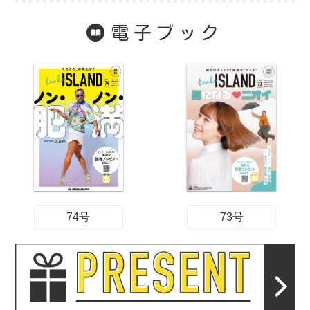
電子ブック
74号
73号