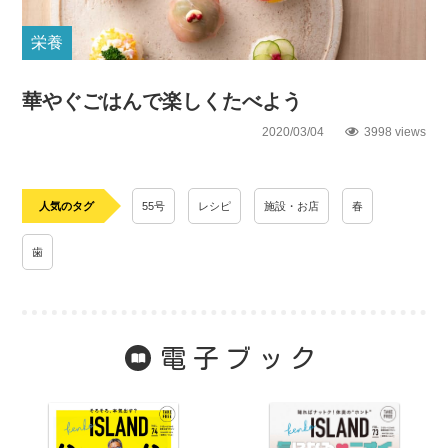
栄養
華やぐごはんで楽しくたべよう
2020/03/04
3998 views
人気のタグ
55号
レシピ
施設・お店
春
歯
電子ブック