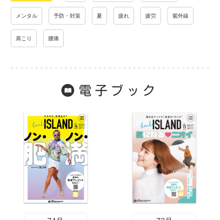
メンタル
予防・対策
夏
疲れ
疲労
紫外線
肩こり
腰痛
電子ブック