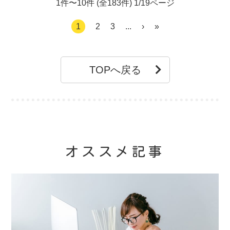
1件〜10件 (全183件) 1/19ページ
1
2
3
...
›
»
TOPへ戻る
オススメ記事