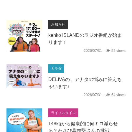
お知らせ
kenko ISLANDのラジオ番組が始ま
ります！
2026/07/31
52 views
カラダ
DELIVAの、アナタの悩みに答えち
ゃいます♪
2026/07/31
64 views
ライフスタイル
148kgから健康的に何キロ減らせ
る？わさび具志堅さんの挑戦