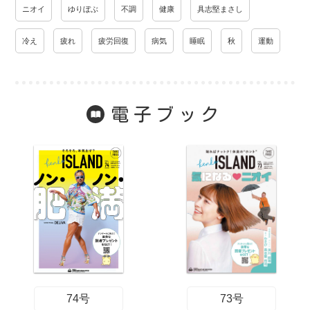
ニオイ
ゆりぼぶ
不調
健康
具志堅まさし
冷え
疲れ
疲労回復
病気
睡眠
秋
運動
電子ブック
74号
73号