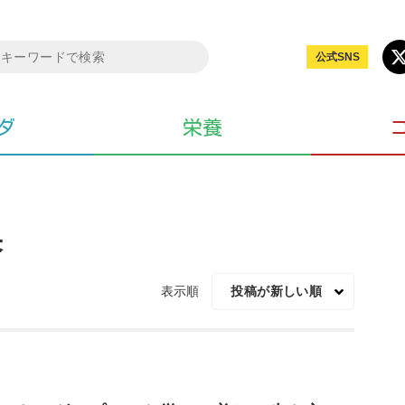
公式SNS
ダ
栄養
果
表示順