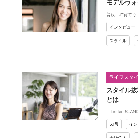
モデルウォ
普段、猫背でう
インタビュー
スタイル
ライフスタ
スタイル抜
とは
kenko ISL
59号
イン
表紙の人