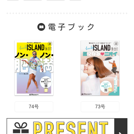
電子ブック
74号
73号