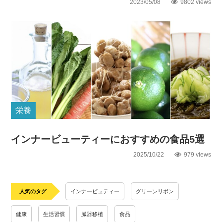
2023/05/08
9802 views
栄養
インナービューティーにおすすめの食品5選
2025/10/22
979 views
人気のタグ
インナービュティー
グリーンリボン
健康
生活習慣
臓器移植
食品