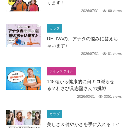
ります！
2026/07/31
60 views
カラダ
DELIVAの、アナタの悩みに答えち
ゃいます♪
2026/07/31
81 views
ライフスタイル
148kgから健康的に何キロ減らせ
る？わさび具志堅さんの挑戦
2026/03/31
3351 views
カラダ
美しさ＆健やかさを手に入れる！イ