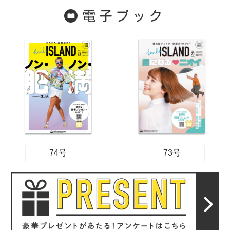
電子ブック
74号
73号