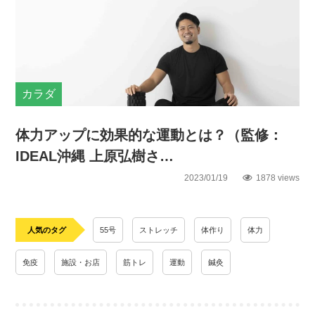
カラダ
体力アップに効果的な運動とは？（監修：
IDEAL沖縄 上原弘樹さ…
2023/01/19
1878 views
人気のタグ
55号
ストレッチ
体作り
体力
免疫
施設・お店
筋トレ
運動
鍼灸