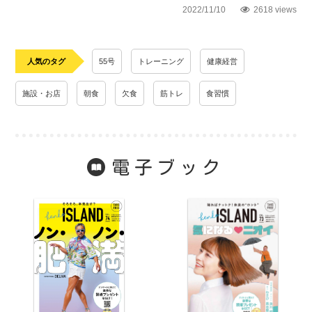
2022/11/10
2618 views
人気のタグ
55号
トレーニング
健康経営
施設・お店
朝食
欠食
筋トレ
食習慣
電子ブック