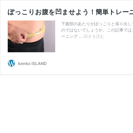
ぽっこりお腹を凹ませよう！簡単トレー
下腹部のあたりがぽっこりと張り出し
のではないでしょうか。この記事では
ぽ
ーニング …
続きを読む
っ
こ
り
お
kenko ISLAND
腹
を
凹
ま
せ
よ
う！
簡
単
ト
レ